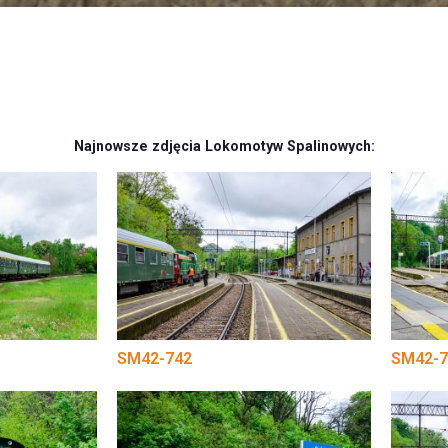
Najnowsze zdjęcia Lokomotyw Spalinowych:
SM42-742
SM42-7