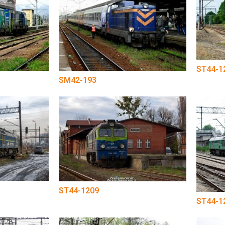
ST44-1
SM42-193
ST44-1209
ST44-1