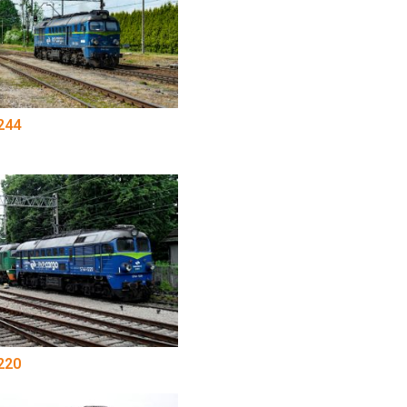
244
220