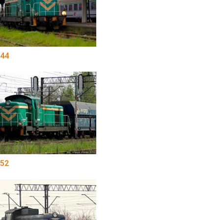
44
52