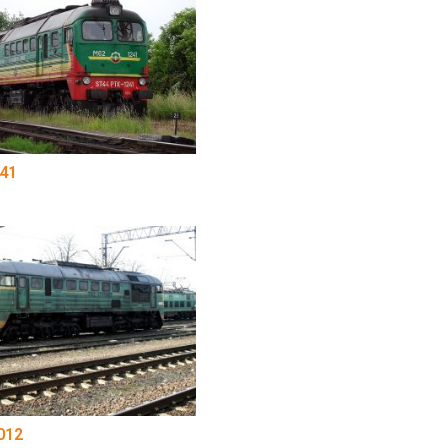
41
012