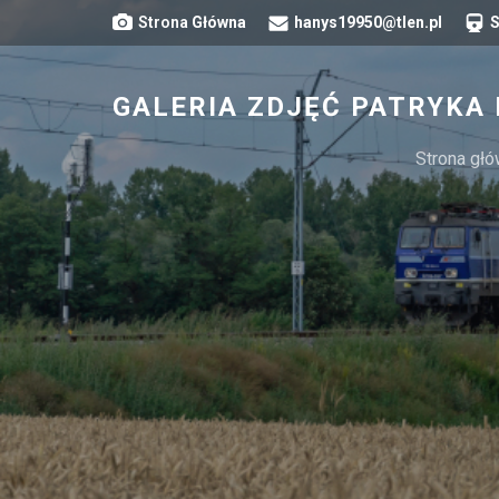
Strona
Główna
hanys19950@tlen.pl
S
GALERIA ZDJĘĆ PATRYKA
Strona gł