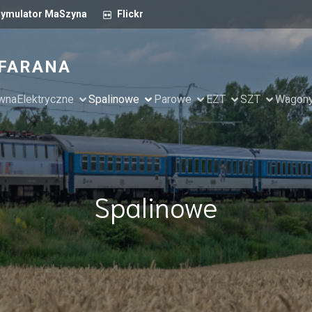
ymulator MaSzyna
Flickr
 FARANA
ówna
Elektryczne
Spalinowe
Parowe
EZT
SZT
Wagon
Spalinowe