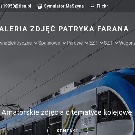
s19950@tlen.pl
Symulator MaSzyna
Flickr
ALERIA ZDJĘĆ PATRYKA FARANA
ówna
Elektryczne
Spalinowe
Parowe
EZT
SZT
Wagon
Amatorskie zdjęcia o tematyce kolejowej
KONTAKT