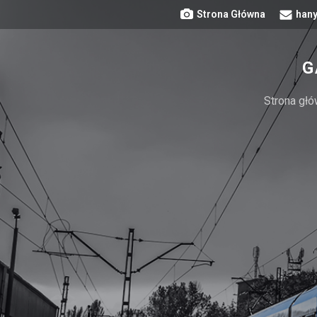
Strona Główna
hany
G
Strona gł