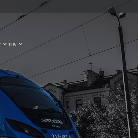
y
Inne