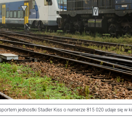
sportem jednostki Stadler Kiss o numerze 815 020 udaje się w k