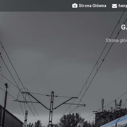
Strona Główna
hany
G
Strona gł