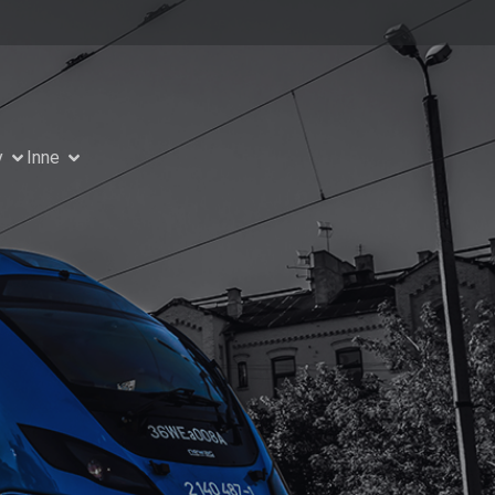
y
Inne