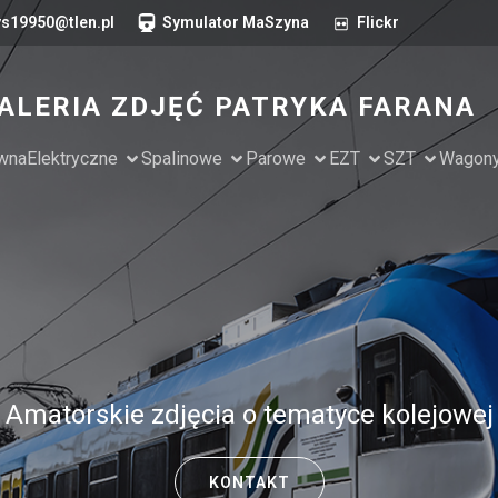
s19950@tlen.pl
Symulator MaSzyna
Flickr
ALERIA ZDJĘĆ PATRYKA FARANA
ówna
Elektryczne
Spalinowe
Parowe
EZT
SZT
Wagon
Amatorskie zdjęcia o tematyce kolejowej
KONTAKT