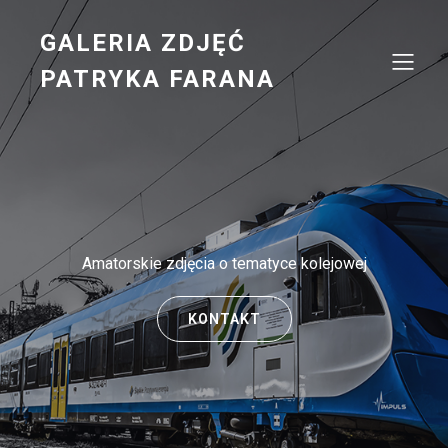
GALERIA ZDJĘĆ
PATRYKA FARANA
Amatorskie zdjęcia o tematyce kolejowej
KONTAKT