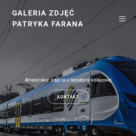
GALERIA ZDJĘĆ
PATRYKA FARANA
Amatorskie zdjęcia o tematyce kolejowej
KONTAKT