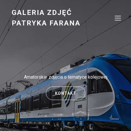
GALERIA ZDJĘĆ
PATRYKA FARANA
Amatorskie zdjęcia o tematyce kolejowej
KONTAKT