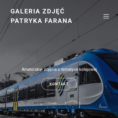
GALERIA ZDJĘĆ
PATRYKA FARANA
Amatorskie zdjęcia o tematyce kolejowej
KONTAKT