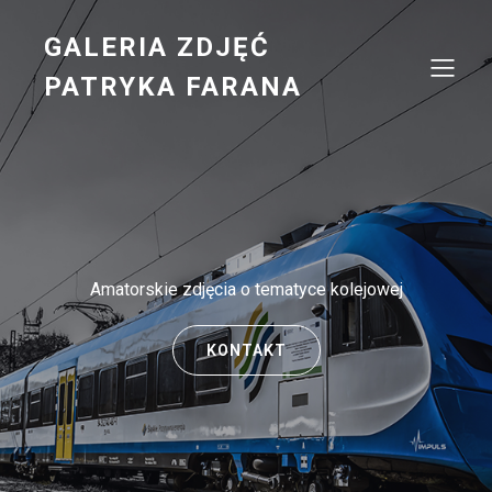
GALERIA ZDJĘĆ
PATRYKA FARANA
Amatorskie zdjęcia o tematyce kolejowej
KONTAKT