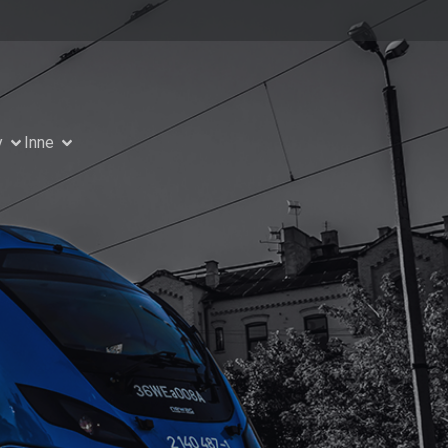
y
Inne