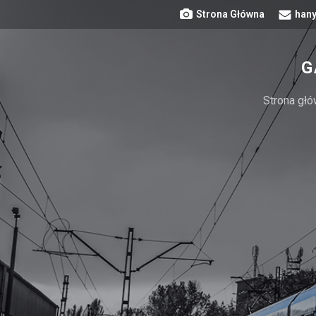
Strona Główna
hany
G
Strona gł