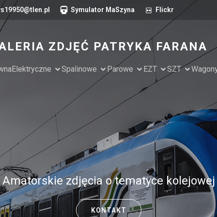
s19950@tlen.pl
Symulator MaSzyna
Flickr
ALERIA ZDJĘĆ PATRYKA FARANA
ówna
Elektryczne
Spalinowe
Parowe
EZT
SZT
Wagon
Amatorskie zdjęcia o tematyce kolejowej
KONTAKT