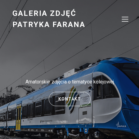
GALERIA ZDJĘĆ
PATRYKA FARANA
Amatorskie zdjęcia o tematyce kolejowej
KONTAKT