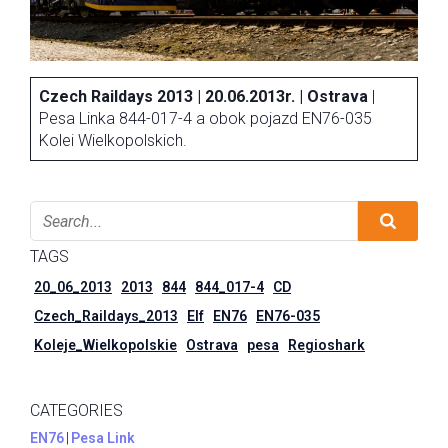
Czech Raildays 2013 | 20.06.2013r. | Ostrava
|
Pesa Linka 844-017-4 a obok pojazd EN76-035
Kolei Wielkopolskich.
TAGS
20_06_2013
2013
844
844_017-4
CD
Czech_Raildays_2013
Elf
EN76
EN76-035
Koleje_Wielkopolskie
Ostrava
pesa
Regioshark
CATEGORIES
EN76
|
Pesa Link