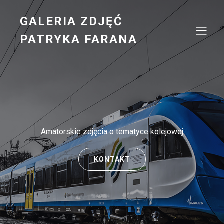
GALERIA ZDJĘĆ
PATRYKA FARANA
Amatorskie zdjęcia o tematyce kolejowej
KONTAKT