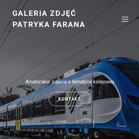
GALERIA ZDJĘĆ
PATRYKA FARANA
Amatorskie zdjęcia o tematyce kolejowej
KONTAKT