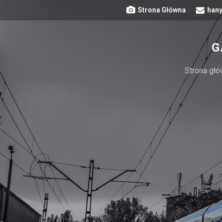
Strona Główna
hany
G
Strona gł