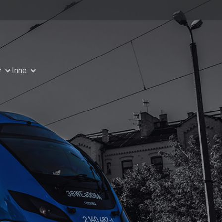
y
Inne