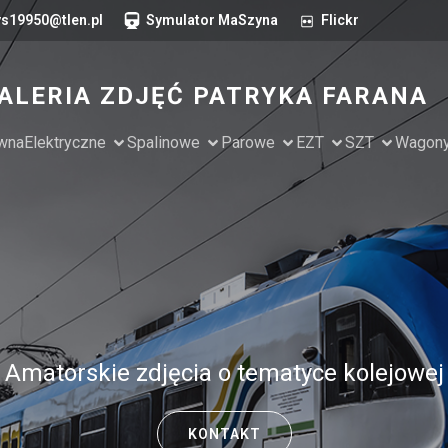
s19950@tlen.pl
Symulator MaSzyna
Flickr
ALERIA ZDJĘĆ PATRYKA FARANA
ówna
Elektryczne
Spalinowe
Parowe
EZT
SZT
Wagon
Amatorskie zdjęcia o tematyce kolejowej
KONTAKT