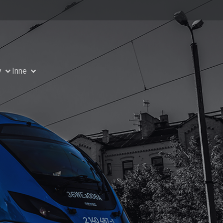
y
Inne