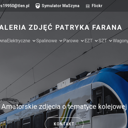
s19950@tlen.pl
Symulator MaSzyna
Flickr
ALERIA ZDJĘĆ PATRYKA FARANA
ówna
Elektryczne
Spalinowe
Parowe
EZT
SZT
Wagon
Amatorskie zdjęcia o tematyce kolejowej
KONTAKT