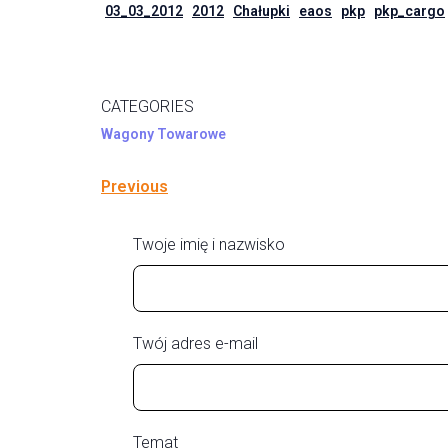
03_03_2012
2012
Chałupki
eaos
pkp
pkp_cargo
CATEGORIES
Wagony Towarowe
Previous
Twoje imię i nazwisko
Twój adres e-mail
Temat