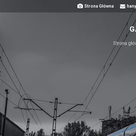
Strona Główna
hany
G
Strona gł