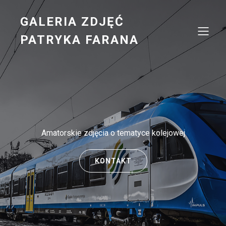
GALERIA ZDJĘĆ
PATRYKA FARANA
Amatorskie zdjęcia o tematyce kolejowej
KONTAKT