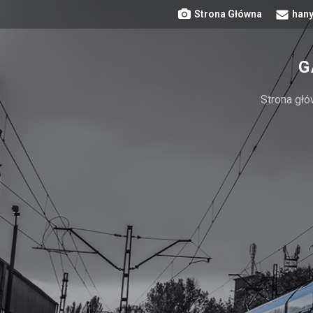
Strona Główna
hany
G
Strona gł