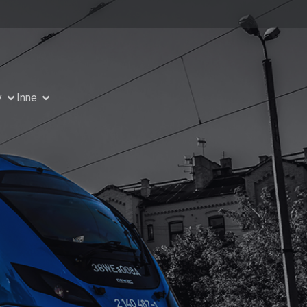
y
Inne