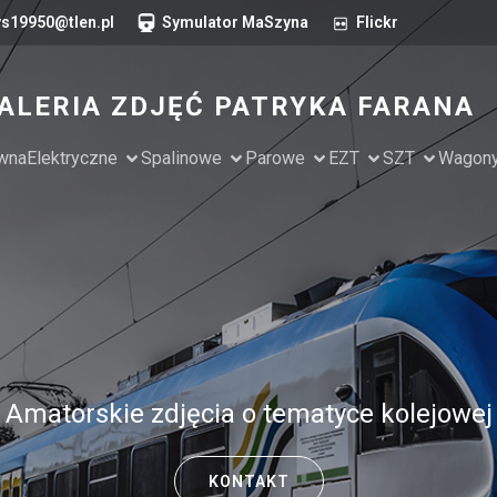
s19950@tlen.pl
Symulator MaSzyna
Flickr
ALERIA ZDJĘĆ PATRYKA FARANA
ówna
Elektryczne
Spalinowe
Parowe
EZT
SZT
Wagon
Amatorskie zdjęcia o tematyce kolejowej
KONTAKT